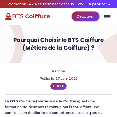
Promotion
-42%
se terminant dans
17:52:50
.
En profiter »
BTS
Coiffure
Découvrir
Pourquoi Choisir le BTS Coiffure
(Métiers de la Coiffure) ?
Par
Zoé
Publié le
27 avril 2025
CHOIX
Le
BTS Coiffure (Métiers de la Coiffure)
est une
formation de deux ans reconnue par l’État, offrant une
combinaison équilibrée de compétences techniques et