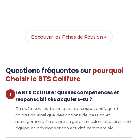
Révise efficacement avec nos
136 Fiches de
Révision
pour le BTS Coiffure et maximise tes
chances de réussite !
Découvrir les Fiches de Révision →
Questions fréquentes sur
pourquoi
Choisir le BTS Coiffure
Le BTS Coiffure : Quelles compétences et
responsabilités acquiers-tu ?
Tu maîtrises les techniques de coupe, coiffage et
coloration ainsi que des notions de gestion et
management. Tu es prêt à gérer un salon, encadrer une
équipe et développer ton activité commerciale.