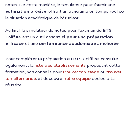
notes. De cette manière, le simulateur peut fournir une
estimation précise
, offrant un panorama en temps réel de
la situation académique de l'étudiant.
Au final, le simulateur de notes pour l'examen du BTS
Coiffure est un outil
essentiel pour une préparation
efficace
et une
performance académique améliorée
.
Pour compléter ta préparation au BTS Coiffure, consulte
également : la
liste des établissements
proposant cette
formation, nos conseils pour
trouver ton stage
ou
trouver
ton alternance
, et découvre
notre équipe
dédiée à ta
réussite.
Améliore tes matières faibles
Tu as identifié tes lacunes ? Nos
136 Fiches de
Révision
t'aident à progresser rapidement sur les
matières à fort coefficient pour optimiser ta moyenne