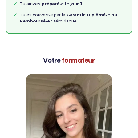
Tu arrives
préparé•e le jour J
Tu es couvert•e par la
Garantie Diplômé•e ou
Remboursé•e
: zéro risque
Votre
formateur