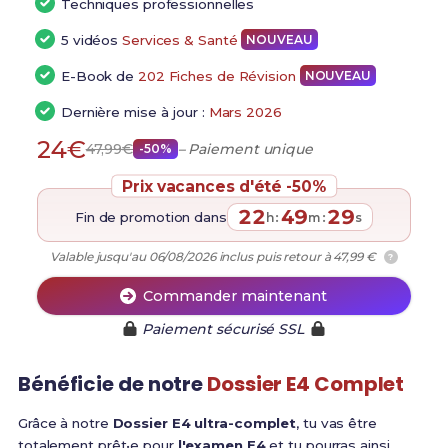
Techniques professionnelles
5 vidéos
Services & Santé
NOUVEAU
E-Book de
202 Fiches de Révision
NOUVEAU
Dernière mise à jour :
Mars 2026
24€
47,99€
– Paiement unique
-50%
Prix vacances d'été -50%
22
49
28
Fin de promotion dans
:
:
h
m
s
Valable jusqu'au 06/08/2026 inclus puis retour à 47,99 €
?
Commander maintenant
Paiement sécurisé SSL
Bénéficie de notre
Dossier E4 Complet
Grâce à notre
Dossier E4 ultra-complet
, tu vas être
totalement prêt•e pour
l'examen E4
et tu pourras ainsi