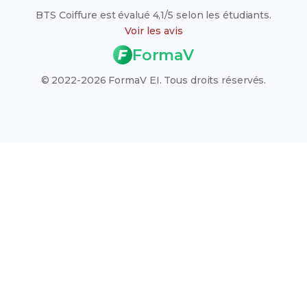
respectives de 14,68 et 15,87.
Les BTS en Services et Social
BTS Coiffure est évalué 4,1/5 selon les étudiants.
Liste des établissements
Voir les avis
Résultats des examens 2026
FormaV
Calendrier des examens 2026
© 2022-2026 FormaV EI. Tous droits réservés.
Rattrapage 2026
VAE (Validation des Acquis)
Qui sommes-nous ?
L'organisme FormaV
Espace membre
Nous contacter
Blog