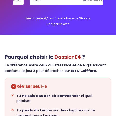
Une note de
4,1
sur
5
sur la base de
16 avis
.
Rédiger un avis
Pourquoi choisir le
Dossier E4
?
La différence entre ceux qui stressent et ceux qui arrivent
confiants le jour J pour décrocher leur
BTS Coiffure
.
Réviser seul•e
Tu
ne sais pas par où commencer
ni quoi
prioriser
Tu
perds du temps
sur des chapitres qui ne
tombent pas à l'examen