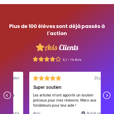
Plus de 100 élèves sont déjà passés à
l'action
Avis
Clients
4,1 • 16 Avis
illet
23 juillet
Super soutien
Bie
s
Les articles m'ont apporté un soutien
Les
précieux pour mes révisions. Merci aux
d'e
fondateurs pour leur aide !
tec
ifié
Amy
Achat vérifié
Luc