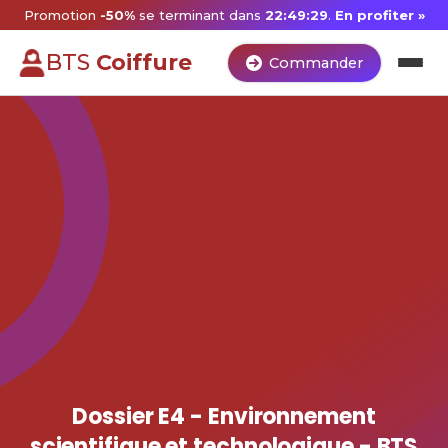
Promotion
-50%
se terminant dans
22:49:28
.
En profiter »
BTS
Coiffure
Commander
Dossier E4 - Environnement
scientifique et technologique - BTS